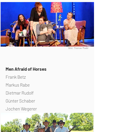
Regie
Katrin Hötzel
Bild: Thomas Madel
Men Afraid of Horses
Frank Betz
Markus Rabe
Dietmar Rudolf
Günter Schaber
Jochen Wegerer